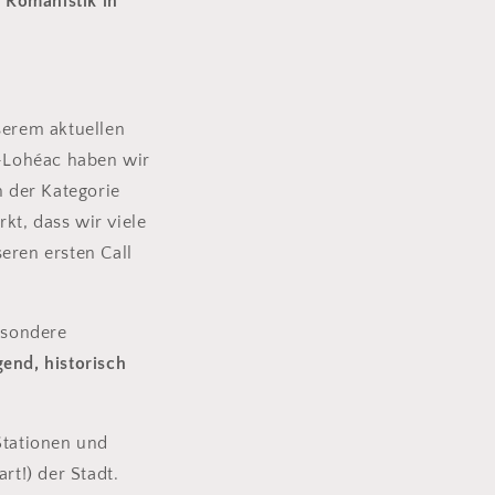
 Romanistik in
serem aktuellen
-Lohéac haben wir
n der Kategorie
kt, dass wir viele
eren ersten Call
esondere
end, historisch
Stationen und
t!) der Stadt.