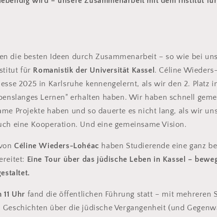
ebendig wird – unsere Zusammenarbeit mit dem Institut für
n die besten Ideen durch Zusammenarbeit – so wie bei un
stitut für
Romanistik der Universität Kassel
.
Céline Wieders
esse 2025 in Karlsruhe kennengelernt, als wir den 2. Platz i
benslanges Lernen" erhalten haben. Wir haben schnell gemer
me Projekte haben und so dauerte es nicht lang, als wir uns
uch eine Kooperation. Und eine gemeinsame Vision.
 von
Céline Wieders-Lohéac
haben Studierende eine ganz b
ereitet:
Eine Tour über das jüdische Leben in Kassel – beweg
estaltet.
m 11 Uhr
fand die öffentlichen Führung statt – mit mehreren 
 Geschichten über die jüdische Vergangenheit (und Gegenwar