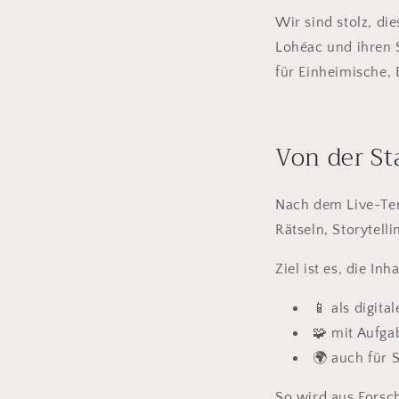
Wir sind stolz, d
Lohéac und ihren 
für Einheimische, 
Von der St
Nach dem Live-Term
Rätseln, Storytell
Ziel ist es, die Inha
📱 als digit
🧩 mit Aufg
🌍 auch für 
So wird aus Forsch