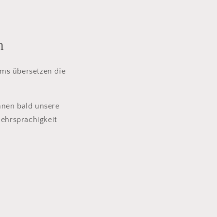
h
ums übersetzen die
önnen bald unsere
Mehrsprachigkeit