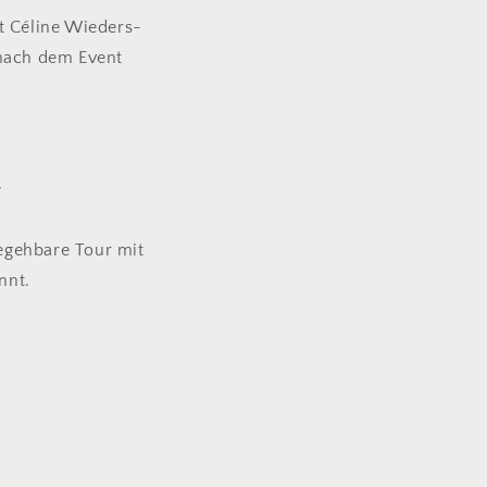
it
Céline Wieders-
 nach dem Event
r
begehbare Tour mit
nnt.