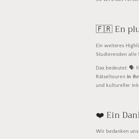
🇫🇷 En pl
Ein weiteres High
Studierenden alle 
Das bedeutet: 🗣️ 
Rätseltouren
in ih
und kultureller In
❤️ Ein Dan
Wir bedanken uns 